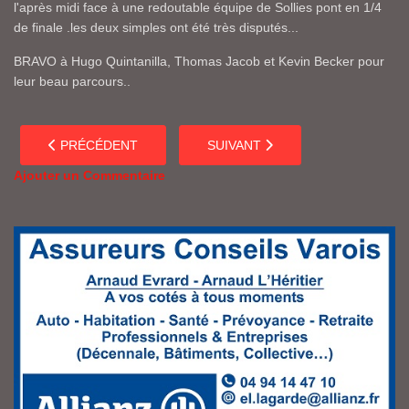
l'après midi face à une redoutable équipe de Sollies pont en 1/4
de finale .les deux simples ont été très disputés...
BRAVO
à Hugo Quintanilla, Thomas Jacob et Kevin Becker pour
leur beau parcours..
ARTICLE PRÉCÉDENT : TOURNOI JEUNES DE MAR VIVO. V
ARTICLE SUIVANT : SUITE RÉU
PRÉCÉDENT
SUIVANT
Ajouter un Commentaire