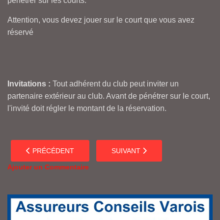
pénétrer sur les courts.
Attention, vous devez jouer sur le court que vous avez
réservé
Invitations :
Tout adhérent du club peut inviter un
partenaire extérieur au club. Avant de pénétrer sur le court,
l'invité doit régler le montant de la réservation.
ARTICLE PRÉCÉDENT : LE RÈGLEMENT INTÉRIEUR
ARTICLE SUIVANT : TARIFS ET I
PRÉCÉDENT
SUIVANT
Ajouter un Commentaire