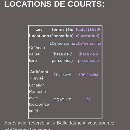
LOCATIONS DE COURTS:
Les
Tennis (1h/
Padel (1h30/
Locations
réservation)
réservation)
10€/personne
10€/personne
Créneau
de jeu
(base de 2
(base de 4
libre
personnes)
personnes)
Adhérent
5€ / invité
10€ / invité
+ invité
Location
Raquette
avec
GRATUIT
2€
location de
court
Après avoir réservé sur « Balle Jaune », vous pourrez