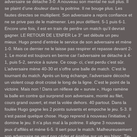
adversaire se détache 3-0. A nouveau son mental ne suit plus. Il
se plaint d’une douleur dans la poitrine. Il ne bouge plus. Les
fautes directes se multiplient. Son adversaire a repris confiance et
ne se prive pas de le malmener. Les jeux défilent. 5-1 puis 6-1.
Encore une fois, il est en train de perdre un match qu’il devrait
gagner. LE RETOUR DE L’ENFER Le 3° set débute un peu
mieux. Hugo prend d’entrée le service de son adversaire et mène
1-0. Mais ce dernier ne le laisse pas respirer et repasse devant 2-
1. Le moral est toujours en berne car l’adversaire se détache à 4-
1, puis 5-2, service à suivre. Ce coup- ci, c’est perdu c’est sûr.
L’adversaire mène 40-30 et s’offre une balle de match. C’est le
tournant du match. Après un long échange, l’adversaire décoche
un violent coup droit croisé le long de la ligne. C’est le point de la
victoire. Mais non ! Dans un réflexe de « survie », Hugo ramène
la balle en contre qui surprend son adversaire, monté au filet,
cours grand ouvert, et met la volée dehors. 40 partout. Dans la
foulée Hugo gagne les 2 points suivants et empoche le jeu. 5-3. Il
s’est passé quelque chose. Hugo reprend à nouveau l’initiative, il
domine le jeu. Il n’a plus mal à la poitrine. Il aligne 3 nouveaux
jeux d’affilés et mène 6-5. Il sert pour le match. Malheureusement
son adversaire ne veut pas céder et égalise sur un jeu blanc. Tie-