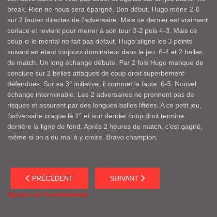
break. Rien ne nous sera épargné. Bon début, Hugo mène 2-0
sur 2 fautes directes de l’adversaire. Mais ce dernier est vraiment
coriace et revient pour mener à son tour 3-2 puis 4-3. Mais ce
coup-ci le mental ne fait pas défaut. Hugo aligne les 3 points
suivant en étant toujours dominateur dans le jeu. 6-4 et 2 balles
de match. Un long échange débute. Par 2 fois Hugo manque de
conclure sur 2 belles attaques de coup droit superbement
défendues. Sur sa 3° initiative, il commet la faute. 6-5. Nouvel
échange interminable. Les 2 adversaires ne prennent pas de
risques et assurent par des longues balles liftées. A ce petit jeu,
l’adversaire craque le 1° et son dernier coup droit termine
derrière la ligne de fond. Après 2 heures de match, c’est gagné,
même si on a du mal à y croire. Bravo champion.
ARTICLE PRÉCÉDENT : BRAVO CHILDERIC!!
ARTICLE SUIVANT : BRAVO LES J
PRÉCÉDENT
SUIVANT
Ajouter un Commentaire