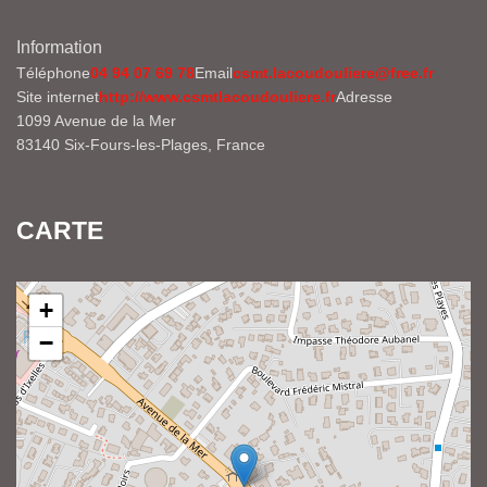
Information
Téléphone
04 94 07 69 78
Email
csmt.lacoudouliere@free.fr
Site internet
http://www.csmtlacoudouliere.fr
Adresse
1099 Avenue de la Mer
83140 Six-Fours-les-Plages, France
CARTE
+
−