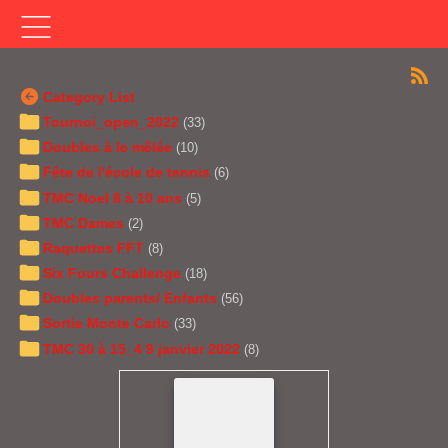
Category List
Tournoi_open_2022
(33)
Doubles à le mêlée
(10)
Fête de l'école de tennis
(6)
TMC Noel 8 à 10 ans
(5)
TMC Dames
(2)
Raquettes FFT
(8)
Six Fours Challenge
(18)
Doubles parents/ Enfants
(56)
Sortie Monte Carlo
(33)
TMC 30 à 15_4 9 janvier 2022
(8)