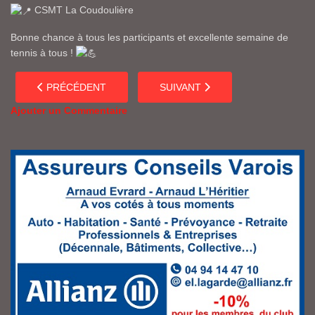
CSMT La Coudoulière
Bonne chance à tous les participants et excellente semaine de
tennis à tous !
ARTICLE PRÉCÉDENT : LES PADELS AU CSMT
ARTICLE SUIVANT : LE FUTUR DU
PRÉCÉDENT
SUIVANT
Ajouter un Commentaire