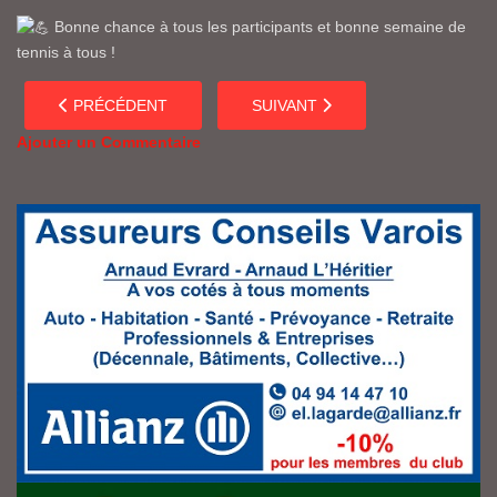
Bonne chance à tous les participants et bonne semaine de
tennis à tous !
ARTICLE PRÉCÉDENT : TMC U14 AU CSMT
ARTICLE SUIVANT : RÉUNION AV
PRÉCÉDENT
SUIVANT
Ajouter un Commentaire