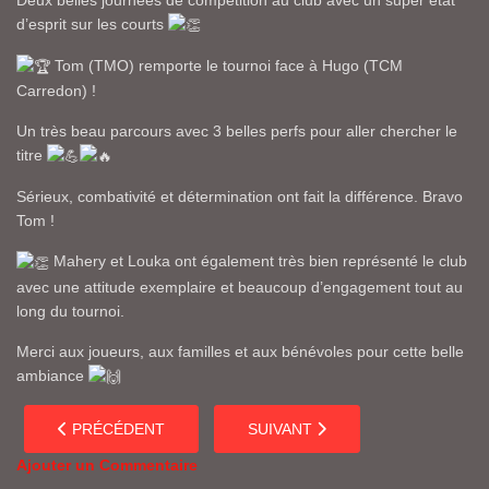
d’esprit sur les courts
Tom (TMO) remporte le tournoi face à Hugo (TCM
Carredon) !
Un très beau parcours avec 3 belles perfs pour aller chercher le
titre
Sérieux, combativité et détermination ont fait la différence. Bravo
Tom !
Mahery et Louka ont également très bien représenté le club
avec une attitude exemplaire et beaucoup d’engagement tout au
long du tournoi.
Merci aux joueurs, aux familles et aux bénévoles pour cette belle
ambiance
ARTICLE PRÉCÉDENT : FIN DES STAGES
ARTICLE SUIVANT : FOCUS SUR
PRÉCÉDENT
SUIVANT
Ajouter un Commentaire