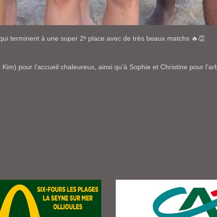
ui terminent à une super 2ᵉ place avec de très beaux matchs 🔥👏
m) pour l’accueil chaleureux, ainsi qu’à Sophie et Christine pour l’arb
LIÈRE A VIBRÉ AU RYTHME DE LA NATIONAL TENNIS CUP !
 : CHALLENGE DOUBLE MIXTE : MISSION ACCOMPLIE !