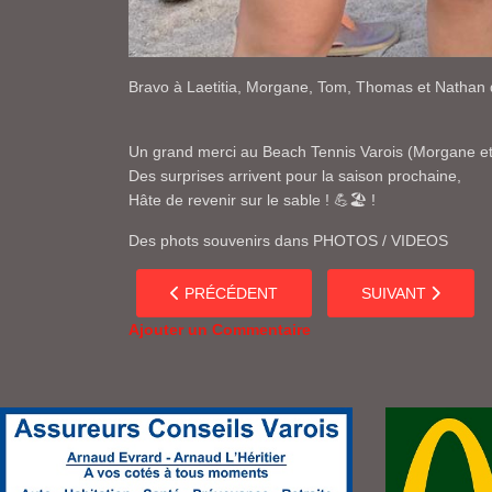
Bravo à Laetitia, Morgane, Tom, Thomas et Nathan q
Un grand merci au Beach Tennis Varois (Morgane et Ki
Des surprises arrivent pour la saison prochaine,
Hâte de revenir sur le sable ! 💪🏖 !
Des phots souvenirs dans PHOTOS / VIDEOS
ARTICLE PRÉCÉDENT : LE CSMT LA COUDOU
ARTICLE SUIVANT
PRÉCÉDENT
SUIVANT
Ajouter un Commentaire